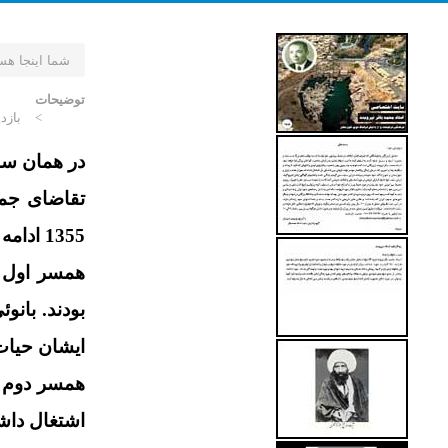
شما اینجا هس
توضیحات
بازدید:
تقاضای جمع
1355 ادامه داشت.
همسر اول 
ایشان حیات دارند. ه
همسر دوم ا
اشتغال داشتند و در سال 390